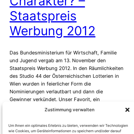
Charakter? –
Staatspreis
Werbung 2012
Das Bundesministerium für Wirtschaft, Familie
und Jugend vergab am 13. November den
Staatspreis Werbung 2012. In den Räumlichkeiten
des Studio 44 der Österreichischen Lotterien in
Wien wurden in feierlicher Form die
Nominierungen verlautbart und dann die
Gewinner verkündet. Unser Favorit, ein
Werbespot der Firma PALMERS unterlag in der
Zustimmung verwalten
Jury-Wertung einem Produzenten alkoholischer
Getränke.
Um Ihnen ein optimales Erlebnis zu bieten, verwenden wir Technologien
21. November 2012
wie Cookies, um Geräteinformationen zu speichern und/oder darauf