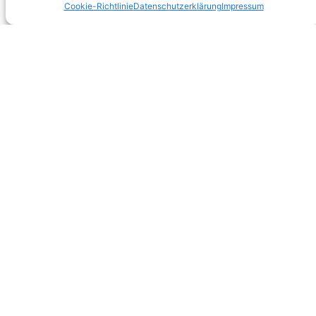
Cookie-Richtlinie
Datenschutzerklärung
Impressum
Wolfsthal –
Feuerwehren aus
Niederösterreich +
Burgenland im
Einsatz
(Bezirk Bruck an der Leitha) Aus derzeit
unbekannter Ursache kam es
27. März 2012
Nächste Seite
→