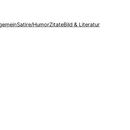
lgemein
Satire/Humor
Zitate
Bild & Literatur