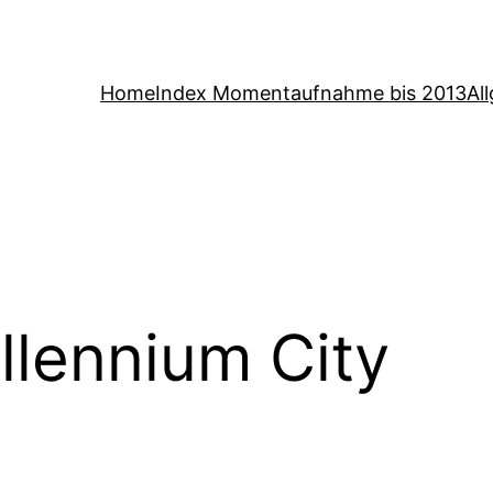
Home
Index Momentaufnahme bis 2013
Al
llennium City