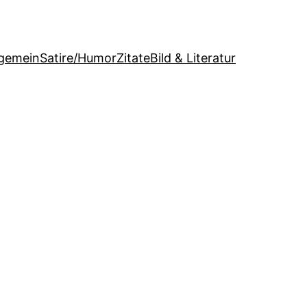
lgemein
Satire/Humor
Zitate
Bild & Literatur