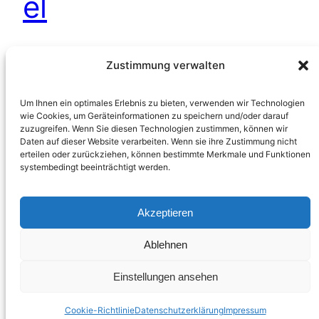
el
Als eine Frau an einem regnerischen Tag, der im
Zustimmung verwalten
Übergang des Sommers auf den Herbst lag, aus
dem Fenter blickte,
Um Ihnen ein optimales Erlebnis zu bieten, verwenden wir Technologien
18. Oktober 2010
wie Cookies, um Geräteinformationen zu speichern und/oder darauf
zuzugreifen. Wenn Sie diesen Technologien zustimmen, können wir
Daten auf dieser Website verarbeiten. Wenn sie ihre Zustimmung nicht
erteilen oder zurückziehen, können bestimmte Merkmale und Funktionen
systembedingt beeinträchtigt werden.
Akzeptieren
Suche innerhalb dieser Sub-Domain
Ablehnen
Suchen
Einstellungen ansehen
Datenschutzerklärung
DER SCHWARZE EGON
Cookie-Richtlinie
Datenschutzerklärung
Impressum
Impressum – E-Commerz – Copyright