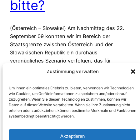
bitte?
(Österreich – Slowakei) Am Nachmittag des 22.
September 09 konnten wir im Bereich der
Staatsgrenze zwischen Österreich und der
Slowakischen Republik ein durchaus
vergnügliches Szenario verfolgen, das für
Spaziergänger eine tatsächliche Abwechslung
Zustimmung verwalten
der Betrachtung des Verkehrs auf der Donau
darstellte. Drei Jetski-Fahrer,
Um Ihnen ein optimales Erlebnis zu bieten, verwenden wir Technologien
23. September 2009
wie Cookies, um Geräteinformationen zu speichern und/oder darauf
zuzugreifen. Wenn Sie diesen Technologien zustimmen, können wir
Daten auf dieser Website verarbeiten. Wenn sie ihre Zustimmung nicht
erteilen oder zurückziehen, können bestimmte Merkmale und Funktionen
systembedingt beeinträchtigt werden.
Akzeptieren