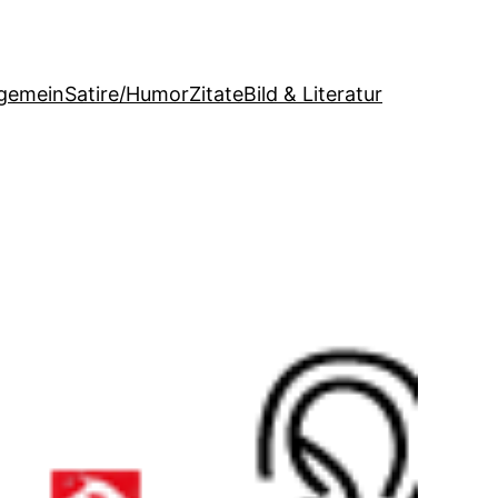
lgemein
Satire/Humor
Zitate
Bild & Literatur