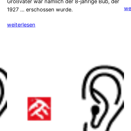
Großvater war nämlich der 8-jährige Bub, der
we
1927 … erschossen wurde.
weiterlesen