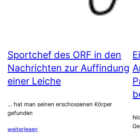
Sportchef des ORF in den
E
Nachrichten zur Auffindung
A
einer Leiche
P
b
… hat man seinen erschossenen Körper
gefunden
Ni
Ge
weiterlesen