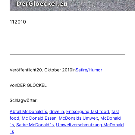
112010
Veröffentlicht
20. Oktober 2010
in
Satire/Humor
von
DER GLÖCKEL
Schlagwörter:
Abfall McDonald´s
, 
drive in
, 
Entsorgung fast food
, 
fast
food
, 
Mc Donald Essen
, 
McDonalds Umwelt
, 
McDonald
´s
, 
Satire McDonald´s
, 
Umweltverschmutzung McDonald
´s