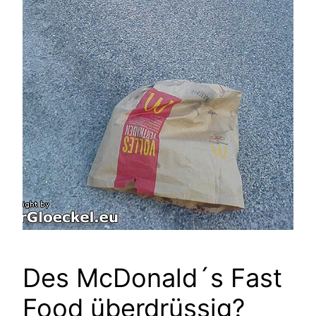
Des McDonald´s Fast
Food überdrüssig?